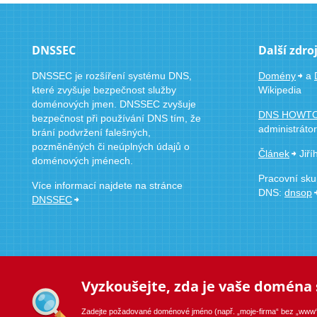
DNSSEC
Další zdro
DNSSEC je rozšíření systému DNS,
Domény
a
které zvyšuje bezpečnost služby
Wikipedia
doménových jmen. DNSSEC zvyšuje
DNS HOWT
bezpečnost při používání DNS tím, že
administráto
brání podvržení falešných,
pozměněných či neúplných údajů o
Článek
Jiří
doménových jménech.
Pracovní skup
Více informací najdete na stránce
DNS:
dnsop
DNSSEC
Vyzkoušejte, zda je vaše doména 
Seznam registrátorů certifikova
Zadejte požadované doménové jméno (např. „moje-firma“ bez „www“