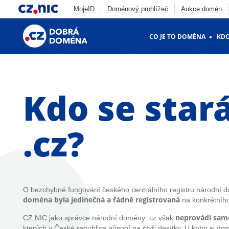
MojeID
Doménový prohlížeč
Aukce domén
Konference IT
Safer Internet Centrum
Dobrá
CO JE TO DOMÉNA
KDO
Deny listy
Penetrační testování
FRED
B
Zonemaster
Skener webu
ADAM
DNS An
Kdo se star
.cz?
O bezchybné fungování českého centrálního registru národní 
doména byla jedinečná a
řádně registrovaná
na konkrétního 
neprovádí sam
CZ.NIC jako správce národní domény .cz však
kterých v České republice působí na
čtyři desítky
.
U koho si dom