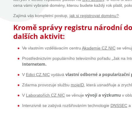
cena vámi vybrané domény, kterou budete každý rok platit, pokud
Zajímá vás kompletní postup,
jak si registrovat doménu?
Kromě správy registru národní do
dalších aktivit:
Ve vlastním vzdělávacím centru
Akademie CZ.NIC
se věnuj
Prostřednictvím populárního televizního pořadu „Jak na Int
Internetem.
vlastní odborné a popularizační 
V
Edici CZ.NIC
vydává
Zdarma provozuje službu
mojeID
, která usnadňuje a zryc
vývoji a výzkumu
V
Laboratořích CZ.NIC
se věnuje
v obl
Intenzivně se zabývá rozšiřováním technologie
DNSSEC
a 