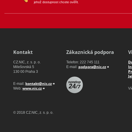
jehož dostupnost chcete ověřit.
Registrátor
Web4U s.r.o.
Kontakt
Zákaznická podpora
V
Do
CZ.NIC, z. s. p. o.
Youtube
Telefon: 222 745 111
Facebook
Twitter
Stable.cz s.r.o.
podpora@nic.cz
I
Milešovská 5
E-mail:
Pr
130 00 Praha 3
Ja
kontakt@nic.cz
E-mail:
IGNUM, s.r.o.
www.nic.cz
Web:
Ví
GENERAL REGISTRY, s.r.o.
© 2018 CZ.NIC, z. s. p. o.
ACTIVE 24, s.r.o.